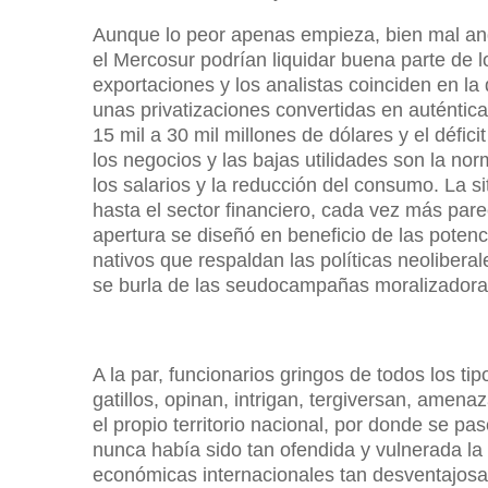
Aunque lo peor apenas empieza, bien mal and
el Mercosur podrían liquidar buena parte de
exportaciones y los analistas coinciden en la
unas privatizaciones convertidas en auténtic
15 mil a 30 mil millones de dólares y el défi
los negocios y las bajas utilidades son la no
los salarios y la reducción del consumo. La si
hasta el sector financiero, cada vez más pa
apertura se diseñó en beneficio de las poten
nativos que respaldan las políticas neolibera
se burla de las seudocampañas moralizadora
A la par, funcionarios gringos de todos los ti
gatillos, opinan, intrigan, tergiversan, amen
el propio territorio nacional, por donde se p
nunca había sido tan ofendida y vulnerada la 
económicas internacionales tan desventajosas