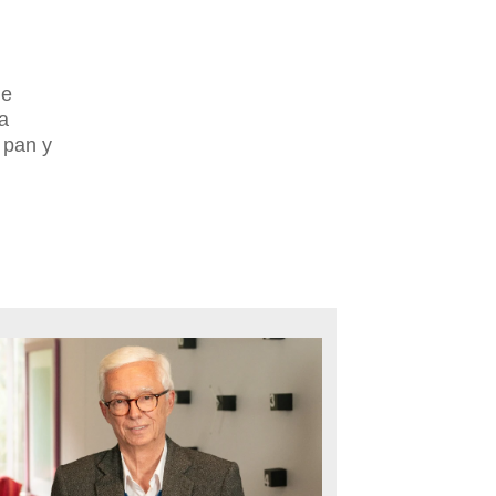
ue
la
 pan y