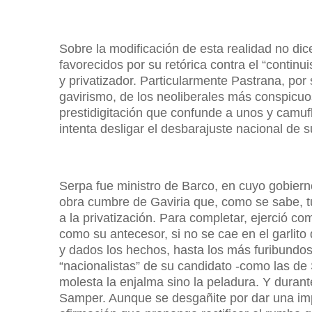
Sobre la modificación de esta realidad no di
favorecidos por su retórica contra el “continu
y privatizador. Particularmente Pastrana, por 
gavirismo, de los neoliberales más conspicuo
prestidigitación que confunde a unos y camufl
intenta desligar el desbarajuste nacional de
Serpa fue ministro de Barco, en cuyo gobierno 
obra cumbre de Gaviria que, como se sabe, tuv
a la privatización. Para completar, ejerció c
como su antecesor, si no se cae en el garlito 
y dados los hechos, hasta los más furibundos
“nacionalistas” de su candidato -como las d
molesta la enjalma sino la peladura. Y duran
Samper. Aunque se desgañite por dar una imp