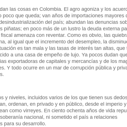
an las cosas en Colombia. El agro agoniza y los acuer
 lo poco que queda; van años de importaciones mayores 
 desindustrialización del país; abundan las denuncias so
as piñatas; en poco más de un lustro la deuda externa p
cit fiscal amenaza con reventar. Como es obvio, las quieb
rma, al igual que el incremento del desempleo, la disminu
tuación es tan mala y las tasas de interés tan altas, que
recido a una casa de empeño de lujo. Ya pocos dudan que
cias exportadoras de capitales y mercancías y de los m
les. Y todo ocurre en un mar de corrupción pública y pri
s.
pos y niveles, incluidos varios de los que tienen sus dedo
azan, ordenan, en privado y en público, desde el imperio 
asean como virreyes. En ciento ochenta años de vida rep
soberanía nacional, ni sometido el país a relaciones
 para su desarrollo.