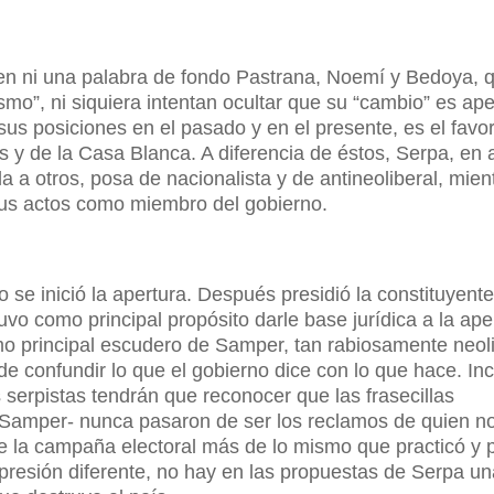
cen ni una palabra de fondo Pastrana, Noemí y Bedoya, 
ismo”, ni siquiera intentan ocultar que su “cambio” es ape
sus posiciones en el pasado y en el presente, es el favor
s y de la Casa Blanca. A diferencia de éstos, Serpa, en 
a a otros, posa de nacionalista y de antineoliberal, mien
 sus actos como miembro del gobierno.
se inició la apertura. Después presidió la constituyente
o como principal propósito darle base jurídica a la ape
omo principal escudero de Samper, tan rabiosamente neol
de confundir lo que el gobierno dice con lo que hace. Inc
 serpistas tendrán que reconocer que las frasecillas
e Samper- nunca pasaron de ser los reclamos de quien no
te la campaña electoral más de lo mismo que practicó y p
resión diferente, no hay en las propuestas de Serpa un