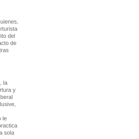
quienes,
rturista
ito del
acto de
tras
, la
rtura y
iberal
lusive,
 le
ractica
a sola