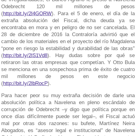
Odebrecht 120 mil millones de pesos
(
http://bit.ly/2l4GORW
). Para el 5 de enero, el día de la
extraña absolución del Fiscal, dicha deuda ya se
encontraba en mora y en peligro de no ser cancelada. El
28 de diciembre de 2016 la Contraloría advirtió que el
cambio de los materiales en el proyecto del río Magdalena
“pone en riesgo la estabilidad y durabilidad de las obras”
(
http://bit.ly/2lS1Vd8
). Hay dudas sobre por qué se
retiraron las otras empresas que competían. Y Otto Bula
se menciona en una sospechosa prima de éxito de cuatro
mil millones de pesos en este negocio
(
http://bit.ly/2lbRocP
).
Para hacer peor su muy extraña decisión de darle una
absolución política a Navelena en pleno escándalo de
corrupción de Odebrecht –y digo que política porque en
once días difícilmente puede ser legal–, el Fiscal actuó
mal por otras dos razones: su bufete, Martínez Neira
Abogados, es “asesor legal e institucional” de Navelena