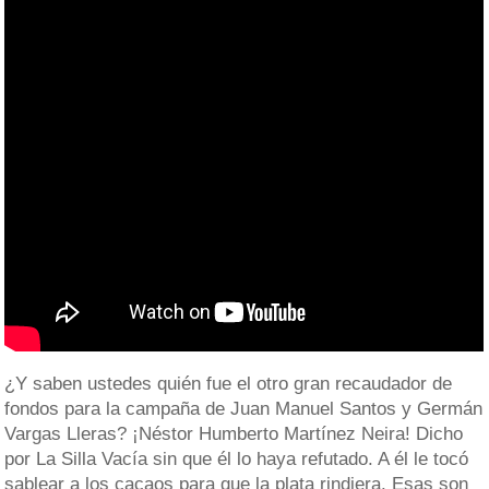
¿Y saben ustedes quién fue el otro gran recaudador de
fondos para la campaña de Juan Manuel Santos y Germán
Vargas Lleras? ¡Néstor Humberto Martínez Neira! Dicho
por La Silla Vacía sin que él lo haya refutado. A él le tocó
sablear a los cacaos para que la plata rindiera. Esas son