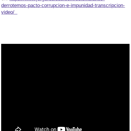
derrotemos-pacto-corrupcion-e-impunidad-transcripcion-
video/