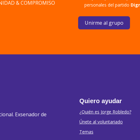
DIGNIDAD & COMPROMISO
personales del partido
Dig
Unirme al grupo
Quiero ayudar
¿Quién es Jorge Robledo?
cional. Exsenador de
Únete al voluntariado
Temas