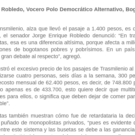
 Robledo, Vocero Polo Democrático Alternativo, Bog
nsmilenio, alza que llevó el pasaje a 1.400 pesos, es d
, el senador Jorge Enrique Robledo denunció: “En tr
tas, esa es una diferencia altísima, porque afecta a mil
illones de bogotanos pobres y pobrísimos. En un pa
gran debate al respecto”, agregó.
stró el excesivo precio de los pasajes de Trasmilenio al 
izarse cuatro personas, seis días a la semana, 300 p
recosto mensual de 62.400 pesos, es decir, de 748.800 
o apenas es de 433.700, esto quiere decir que multi
es para ellos, o significa que deben dejar de comer pa
ble”.
as también muestran cómo fue de retardataria la dec
n puñado de monopolistas privados, “pues es evidente
 entre este sistema y las busetas se debe a las ganancia