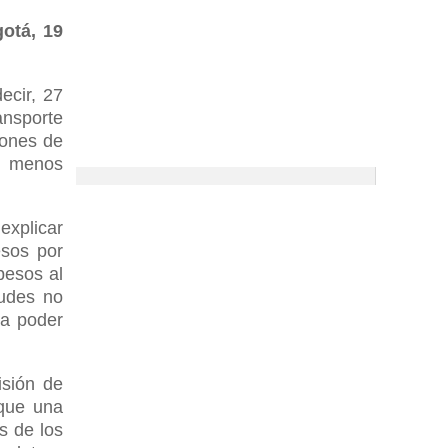
otá, 19
ecir, 27
ansporte
lones de
ís menos
explicar
esos por
pesos al
tudes no
ra poder
isión de
 que una
s de los