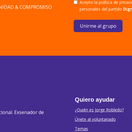
Acepto la política de priva
DIGNIDAD & COMPROMISO
personales del partido
Dig
Unirme al grupo
Quiero ayudar
¿Quién es Jorge Robledo?
cional. Exsenador de
Únete al voluntariado
Temas