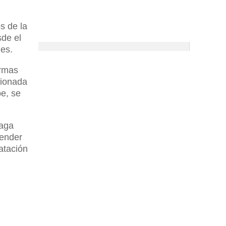
s de la
sde el
nes.
ormas
cionada
be, se
haga
tender
ratación