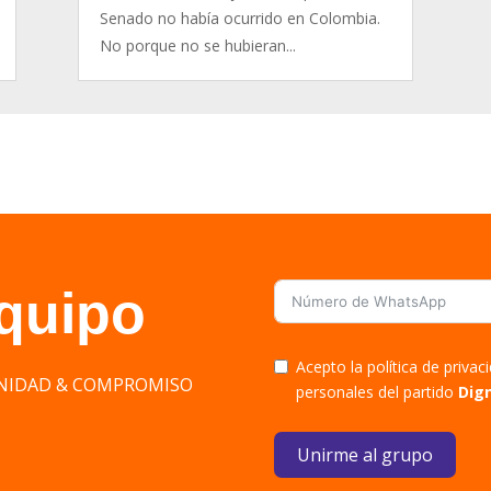
Senado no había ocurrido en Colombia.
No porque no se hubieran...
equipo
Acepto la política de priva
DIGNIDAD & COMPROMISO
personales del partido
Dig
Unirme al grupo