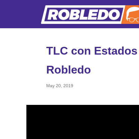
TLC con Estados 
Robledo
May 20, 2019