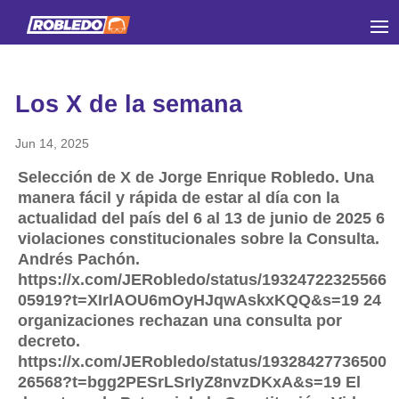
Los X de la semana
Jun 14, 2025
Selección de X de Jorge Enrique Robledo. Una
manera fácil y rápida de estar al día con la
actualidad del país del 6 al 13 de junio de 2025 6
violaciones constitucionales sobre la Consulta.
Andrés Pachón.
https://x.com/JERobledo/status/19324722325566
05919?t=XIrlAOU6mOyHJqwAskxKQQ&s=19 24
organizaciones rechazan una consulta por
decreto.
https://x.com/JERobledo/status/19328427736500
26568?t=bgg2PESrLSrIyZ8nvzDKxA&s=19 El