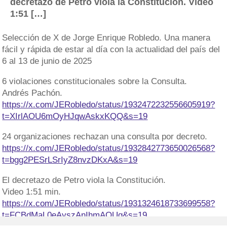
decretazo de Petro viola la Constitución. Video
1:51 […]
Selección de X de Jorge Enrique Robledo. Una manera
fácil y rápida de estar al día con la actualidad del país del
6 al 13 de junio de 2025
6 violaciones constitucionales sobre la Consulta.
Andrés Pachón.
https://x.com/JERobledo/status/1932472232556605919?
t=XIrlAOU6mOyHJqwAskxKQQ&s=19
24 organizaciones rechazan una consulta por decreto.
https://x.com/JERobledo/status/1932842773650026568?
t=bgg2PESrLSrIyZ8nvzDKxA&s=19
El decretazo de Petro viola la Constitución.
Video 1:51 min.
https://x.com/JERobledo/status/1931324618733699558?
t=FCBdMaL0eAyszAnIhmAOUg&s=19