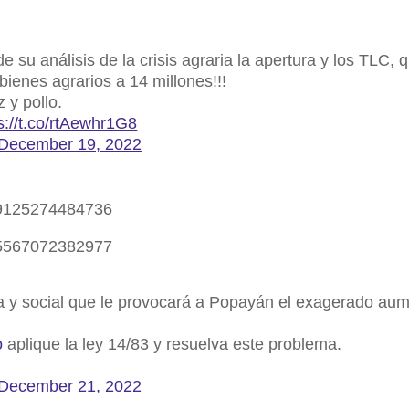
de su análisis de la crisis agraria la apertura y los TLC, 
ienes agrarios a 14 millones!!!
 y pollo.
s://t.co/rtAewhr1G8
December 19, 2022
719125274484736
885567072382977
 y social que le provocará a Popayán el exagerado au
o
aplique la ley 14/83 y resuelva este problema.
December 21, 2022