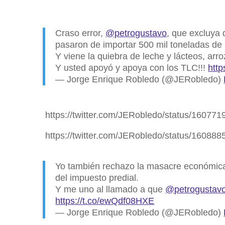
Craso error,
@petrogustavo
, que excluya 
pasaron de importar 500 mil toneladas de b
Y viene la quiebra de leche y lácteos, arroz
Y usted apoyó y apoya con los TLC!!!
http
— Jorge Enrique Robledo (@JERobledo)
https://twitter.com/JERobledo/status/1607
https://twitter.com/JERobledo/status/1608
Yo también rechazo la masacre económica
del impuesto predial.
Y me uno al llamado a que
@petrogustav
https://t.co/ewQdf08HXE
— Jorge Enrique Robledo (@JERobledo)