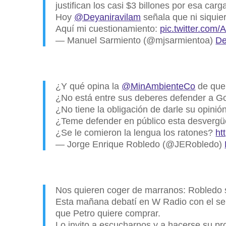
justifican los casi $3 billones por esa carg
Hoy
@Deyaniravilam
señala que ni siquie
Aquí mi cuestionamiento:
pic.twitter.c
— Manuel Sarmiento (@mjsarmientoa)
De
¿Y qué opina la
@MinAmbienteCo
de que 
¿No está entre sus deberes defender a G
¿No tiene la obligación de darle su opinión
¿Teme defender en público esta desverg
¿Se le comieron la lengua los ratones?
ht
— Jorge Enrique Robledo (@JERobledo)
Nos quieren coger de marranos: Robledo 
Esta mañana debatí en W Radio con el sena
que Petro quiere comprar.
Lo invito a escucharnos y a hacerse su pro