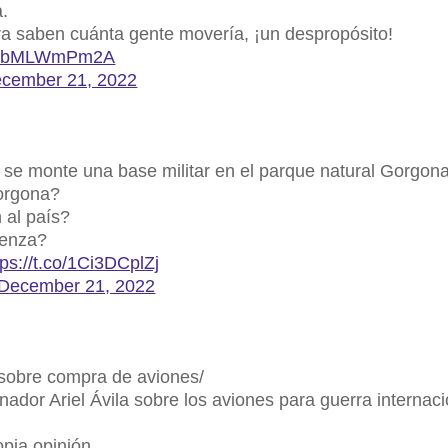
a.
ra saben cuánta gente movería, ¡un despropósito!
om/AbMLWmPm2A
cember 21, 2022
se monte una base militar en el parque natural Gorgon
orgona?
 al país?
üenza?
tps://t.co/1Ci3DCplZj
December 21, 2022
sobre compra de aviones/
dor Ariel Ávila sobre los aviones para guerra internaci
pia opinión.