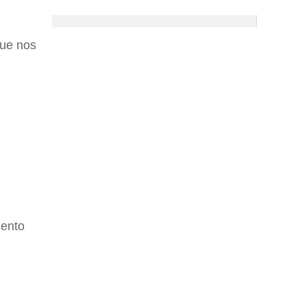
que nos
mento