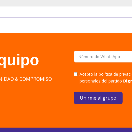
equipo
Acepto la política de priva
DIGNIDAD & COMPROMISO
personales del partido
Dig
Unirme al grupo