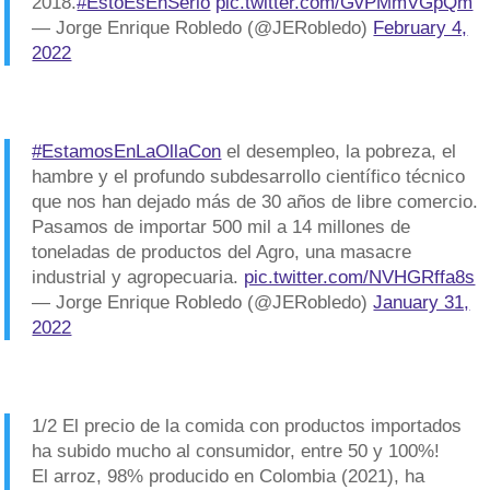
2018.
#EstoEsEnSerio
pic.twitter.com/GvPMmVGpQm
— Jorge Enrique Robledo (@JERobledo)
February 4,
2022
#EstamosEnLaOllaCon
el desempleo, la pobreza, el
hambre y el profundo subdesarrollo científico técnico
que nos han dejado más de 30 años de libre comercio.
Pasamos de importar 500 mil a 14 millones de
toneladas de productos del Agro, una masacre
industrial y agropecuaria.
pic.twitter.com/NVHGRffa8s
— Jorge Enrique Robledo (@JERobledo)
January 31,
2022
1/2 El precio de la comida con productos importados
ha subido mucho al consumidor, entre 50 y 100%!
El arroz, 98% producido en Colombia (2021), ha