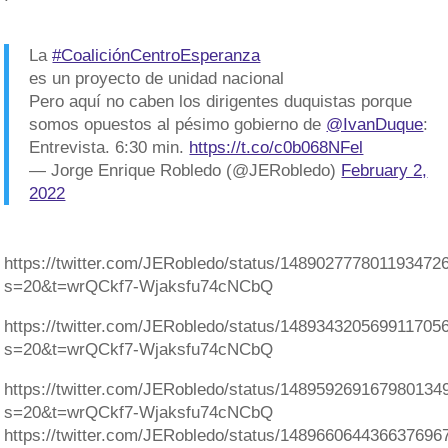
La
#CoaliciónCentroEsperanza
es un proyecto de unidad nacional
Pero aquí no caben los dirigentes duquistas porque
somos opuestos al pésimo gobierno de
@IvanDuque
:
Entrevista. 6:30 min.
https://t.co/c0b068NFel
— Jorge Enrique Robledo (@JERobledo)
February 2,
2022
https://twitter.com/JERobledo/status/148902777801193472
s=20&t=wrQCkf7-Wjaksfu74cNCbQ
https://twitter.com/JERobledo/status/148934320569911705
s=20&t=wrQCkf7-Wjaksfu74cNCbQ
https://twitter.com/JERobledo/status/148959269167980134
s=20&t=wrQCkf7-Wjaksfu74cNCbQ
https://twitter.com/JERobledo/status/148966064436637696