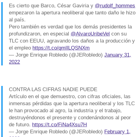
Es cierto que Barco, César Gaviria y
@rudolf_hommes
empezaron la apertura neoliberal que tanto daño le hizo
al país.
Pero también es verdad que los demás presidentes la
profundizaron, en especial
@AlvaroUribeVel
con su
TLC con EEUU, agravando los daños a la producción y
el empleo
https://t.co/qmIlLQSNXm
— Jorge Enrique Robledo (@JERobledo)
January 31,
2022
CONTRA LAS CIFRAS NADIE PUEDE
Artículo en el que demuestro, con cifras oficiales, las
inmensas pérdidas que la apertura neoliberal y los TLC
le han provocado al agro, la industria y el trabajo,
destruyéndonos el presente y condenándonos al peor
de futuro.
https://t.co/FiNa4Xsu7H
— Jorge Enrique Robledo (@JERobledo)
February 1,