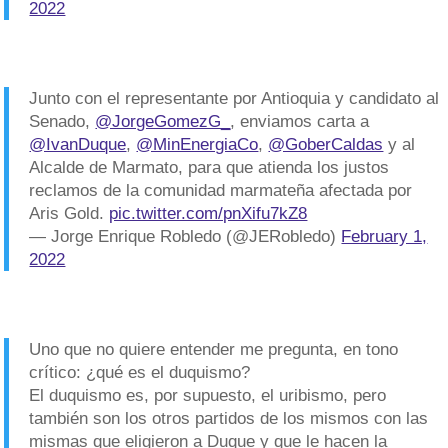
2022
Junto con el representante por Antioquia y candidato al
Senado,
@JorgeGomezG_
, enviamos carta a
@IvanDuque
,
@MinEnergiaCo
,
@GoberCaldas
y al
Alcalde de Marmato, para que atienda los justos
reclamos de la comunidad marmateña afectada por
Aris Gold.
pic.twitter.com/pnXifu7kZ8
— Jorge Enrique Robledo (@JERobledo)
February 1,
2022
Uno que no quiere entender me pregunta, en tono
crítico: ¿qué es el duquismo?
El duquismo es, por supuesto, el uribismo, pero
también son los otros partidos de los mismos con las
mismas que eligieron a Duque y que le hacen la