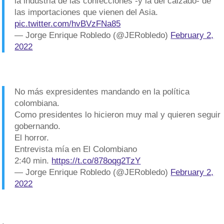
la industria de las confecciones -y la del calzado- de
las importaciones que vienen del Asia.
pic.twitter.com/hvBVzFNa85
— Jorge Enrique Robledo (@JERobledo)
February 2,
2022
No más expresidentes mandando en la política
colombiana.
Como presidentes lo hicieron muy mal y quieren seguir
gobernando.
El horror.
Entrevista mía en El Colombiano
2:40 min.
https://t.co/878oqg2TzY
— Jorge Enrique Robledo (@JERobledo)
February 2,
2022
.