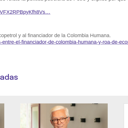
i=1VFX2RPBpyKfh8Vs…
opetrol y al financiador de la Colombia Humana.
zos-entre-el-financiador-de-colombia-humana-y-roa-de-eco
nadas