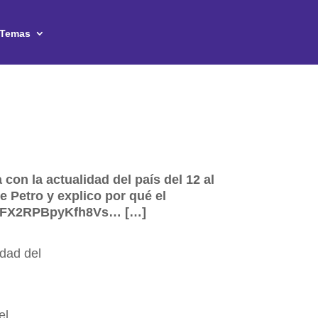
Temas
con la actualidad del país del 12 al
de Petro y explico por qué el
=1VFX2RPBpyKfh8Vs… […]
idad del
el