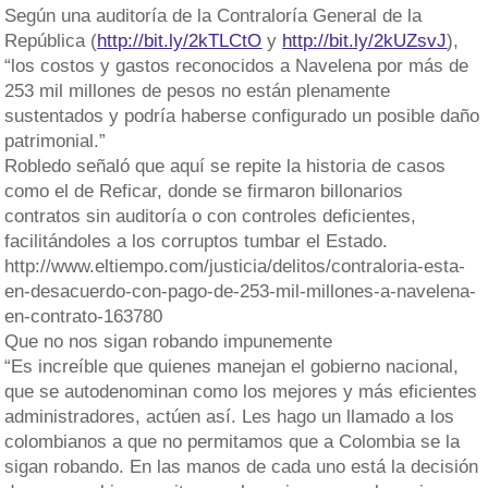
Según una auditoría de la Contraloría General de la
República (
http://bit.ly/2kTLCtO
y
http://bit.ly/2kUZsvJ
),
“los costos y gastos reconocidos a Navelena por más de
253 mil millones de pesos no están plenamente
sustentados y podría haberse configurado un posible daño
patrimonial.”
Robledo señaló que aquí se repite la historia de casos
como el de Reficar, donde se firmaron billonarios
contratos sin auditoría o con controles deficientes,
facilitándoles a los corruptos tumbar el Estado.
http://www.eltiempo.com/justicia/delitos/contraloria-esta-
en-desacuerdo-con-pago-de-253-mil-millones-a-navelena-
en-contrato-163780
Que no nos sigan robando impunemente
“Es increíble que quienes manejan el gobierno nacional,
que se autodenominan como los mejores y más eficientes
administradores, actúen así. Les hago un llamado a los
colombianos a que no permitamos que a Colombia se la
sigan robando. En las manos de cada uno está la decisión