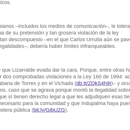
icos.
ianos –incluidos los medios de comunicación–, le toler
 de su pretensión y tan grosera violación de la ley
s tan descompuesto –en el que Carlos Urrutia aún se pa
galidades–, debería haber límites infranqueables.
e que Lizarralde evada dar la cara. Porque, entre otras 
r dos comprobadas violaciones a la Ley 160 de 1994: a
bana de Torres y en el Vichada (
db.tt/ZDkS4h9I
)– y oc
íos, caso que se agrava porque montó la ilegalidad sobr
ue sí tienen derecho legal a que les adjudiquen esas tie
 necesario para la comunidad y que Indupalma haya pue
etera pública (
bit.ly/GIbUZG
).