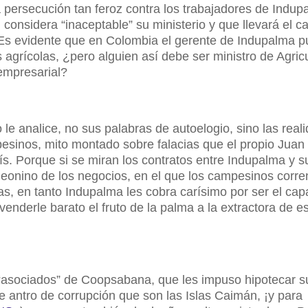
persecución tan feroz contra los trabajadores de Indup
 considera “inaceptable” su ministerio y que llevará el c
 Es evidente que en Colombia el gerente de Indupalma 
agrícolas, ¿pero alguien así debe ser ministro de Agricu
 empresarial?
 le analice, no sus palabras de autoelogio, sino las real
esinos, mito montado sobre falacias que el propio Jua
ís. Porque si se miran los contratos entre Indupalma y s
s leonino de los negocios, en el que los campesinos corr
ras, en tanto Indupalma les cobra carísimo por ser el ca
venderle barato el fruto de la palma a la extractora de e
s “asociados” de Coopsabana, que les impuso hipotecar s
 antro de corrupción que son las Islas Caimán, ¡y para