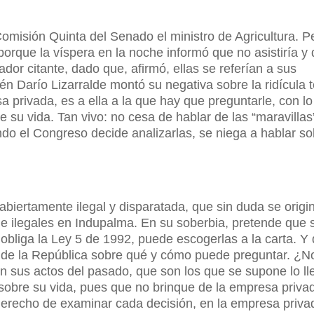
misión Quinta del Senado el ministro de Agricultura. Pe
 porque la víspera en la noche informó que no asistiría y
or citante, dado que, afirmó, ellas se referían a sus
 Darío Lizarralde montó su negativa sobre la ridícula t
privada, es a ella a la que hay que preguntarle, con l
su vida. Tan vivo: no cesa de hablar de las “maravillas
do el Congreso decide analizarlas, se niega a hablar so
 abiertamente ilegal y disparatada, que sin duda se origi
 e ilegales en Indupalma. En su soberbia, pretende que 
obliga la Ley 5 de 1992, puede escogerlas a la carta. Y 
r de la República sobre qué y cómo puede preguntar. ¿No
n sus actos del pasado, que son los que se supone lo ll
sobre su vida, pues que no brinque de la empresa privad
derecho de examinar cada decisión, en la empresa priva