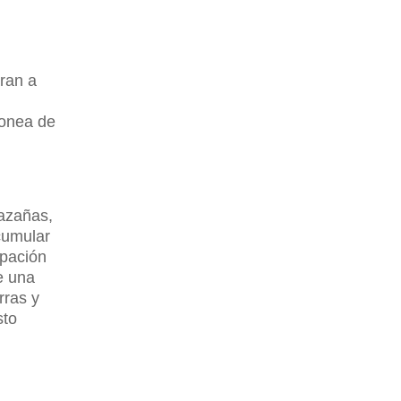
aran a
vonea de
hazañas,
cumular
upación
e una
rras y
sto