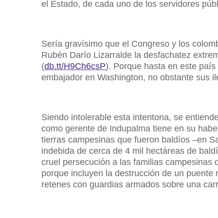
el Estado, de cada uno de los servidores públ
Sería gravísimo que el Congreso y los colomb
Rubén Darío Lizarralde la desfachatez extrema
(
db.tt/H9Ch6csP
). Porque hasta en este paí
embajador en Washington, no obstante sus ile
Siendo intolerable esta intentona, se entiend
como gerente de Indupalma tiene en su habe
tierras campesinas que fueron baldíos –en Sa
indebida de cerca de 4 mil hectáreas de bald
cruel persecución a las familias campesinas q
porque incluyen la destrucción de un puente
retenes con guardias armados sobre una carr