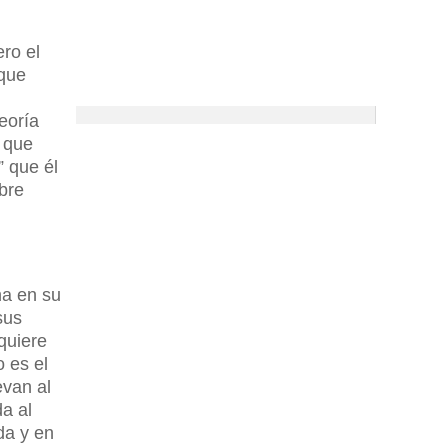
ro el
 que
eoría
o que
” que él
bre
na en su
sus
quiere
 es el
evan al
a al
da y en