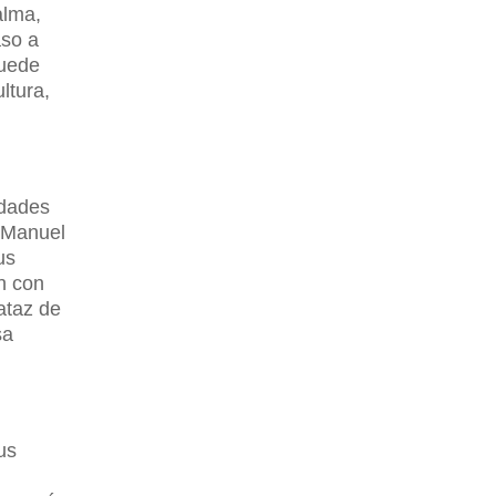
alma,
aso a
puede
ltura,
idades
n Manuel
us
en con
pataz de
sa
us