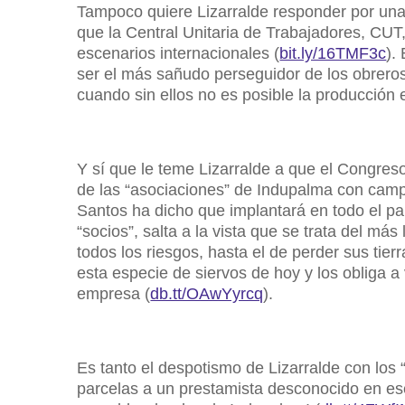
Tampoco quiere Lizarralde responder por una 
que la Central Unitaria de Trabajadores, CUT,
escenarios internacionales (
bit.ly/16TMF3c
).
ser el más sañudo perseguidor de los obreros 
cuando sin ellos no es posible la producción
Y sí que le teme Lizarralde a que el Congreso
de las “asociaciones” de Indupalma con camp
Santos ha dicho que implantará en todo el pa
“socios”, salta a la vista que se trata del má
todos los riesgos, hasta el de perder sus tier
esta especie de siervos de hoy y los obliga a 
empresa (
db.tt/OAwYyrcq
).
Es tanto el despotismo de Lizarralde con lo
parcelas a un prestamista desconocido en ese