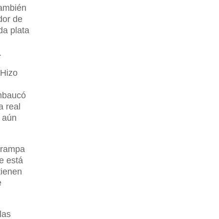
también
dor de
da plata
.
 Hizo
Embaucó
a real
s aún
 trampa
e está
tienen
e
las