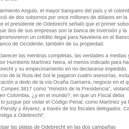
armiento Angulo, el mayor banquero del país y el colom
ció de dos sobornos por once millones de dólares en la
ue el presidente de Odebrecht señaló que el primer sobo
que dos de sus empresas son la banca de inversión y la
 promovieron un crédito ilegal para Navelena en el Banc
Banco de Occidente, también de su propiedad.
larecer las mentiras completas, las verdades a medias 
tor Humberto Martínez Neira, el menos indicado para ha
brecht y su empecinamiento en no declararse impedido.
o de la Ruta del Sol le pagaron cuatro asesorías, incl
dicación a dedo de la vía Ocaña Gamarra, negocio en el 
 Conpes 3817 como “ministro de la Presidencia”, violand
 en Colombia, ¿y en el mundo?, en que un Fiscal deba
 lo juzgue por violar el Código Penal, como Martínez ya 
Parody y Álvarez, a través de los fiscales delegados. C
vestiga a Odebrecht”.
stigar las platas de Odebrecht en las dos campañas