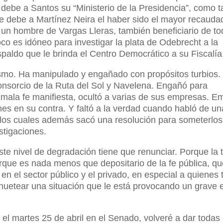
 debe a Santos su “Ministerio de la Presidencia”, como 
, le debe a Martínez Neira el haber sido el mayor recauda
n hombre de Vargas Lleras, también beneficiario de to
o es idóneo para investigar la plata de Odebrecht a la
spaldo que le brinda el Centro Democrático a su Fiscalía
eísmo. Ha manipulado y engañado con propósitos turbios.
nsorcio de la Ruta del Sol y Navelena. Engañó para
 mala fe manifiesta, ocultó a varias de sus empresas. 
es en su contra. Y faltó a la verdad cuando habló de un
 los cuales además sacó una resolución para someterlo
stigaciones.
este nivel de degradación tiene que renunciar. Porque la
orque es nada menos que depositario de la fe pública, qu
n el sector público y el privado, en especial a quienes 
lcahuetear una situación que le está provocando un grave 
 el martes 25 de abril en el Senado, volveré a dar todas 