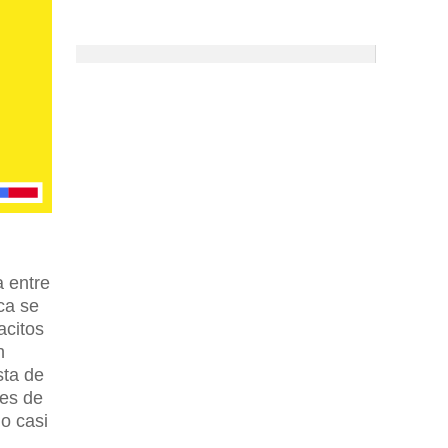
 entre
ca se
acitos
n
sta de
les de
do casi