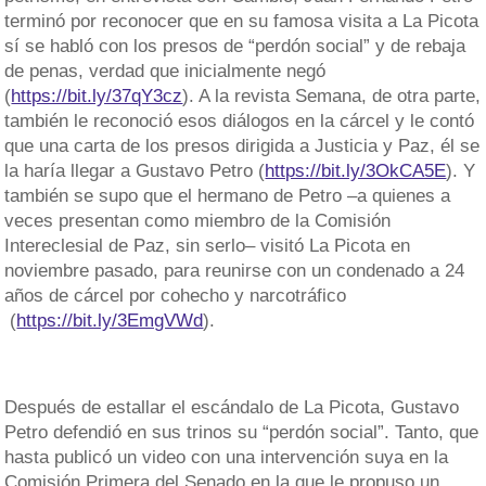
terminó por reconocer que en su famosa visita a La Picota
sí se habló con los presos de “perdón social” y de rebaja
de penas, verdad que inicialmente negó
(
https://bit.ly/37qY3cz
). A la revista Semana, de otra parte,
también le reconoció esos diálogos en la cárcel y le contó
que una carta de los presos dirigida a Justicia y Paz, él se
la haría llegar a Gustavo Petro (
https://bit.ly/3OkCA5E
). Y
también se supo que el hermano de Petro –a quienes a
veces presentan como miembro de la Comisión
Intereclesial de Paz, sin serlo– visitó La Picota en
noviembre pasado, para reunirse con un condenado a 24
años de cárcel por cohecho y narcotráfico
(
https://bit.ly/3EmgVWd
).
Después de estallar el escándalo de La Picota, Gustavo
Petro defendió en sus trinos su “perdón social”. Tanto, que
hasta publicó un video con una intervención suya en la
Comisión Primera del Senado en la que le propuso un