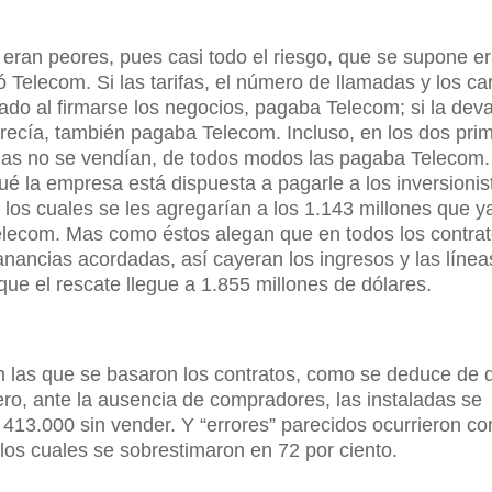
s eran peores, pues casi todo el riesgo, que se supone e
 Telecom. Si las tarifas, el número de llamadas y los c
ado al firmarse los negocios, pagaba Telecom; si la dev
recía, también pagaba Telecom. Incluso, en los dos pri
ladas no se vendían, de todos modos las pagaba Telecom.
ué la empresa está dispuesta a pagarle a los inversionis
 los cuales se les agregarían a los 1.143 millones que y
Telecom. Mas como éstos alegan que en todos los contra
nancias acordadas, así cayeran los ingresos y las línea
ue el rescate llegue a 1.855 millones de dólares.
n las que se basaron los contratos, como se deduce de 
pero, ante la ausencia de compradores, las instaladas se
413.000 sin vender. Y “errores” parecidos ocurrieron co
 los cuales se sobrestimaron en 72 por ciento.