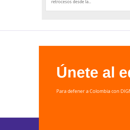
retrocesos desde la...
Únete al 
Para defener a Colombia con 