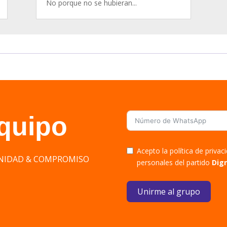
No porque no se hubieran...
equipo
Acepto la política de priva
DIGNIDAD & COMPROMISO
personales del partido
Dig
Unirme al grupo