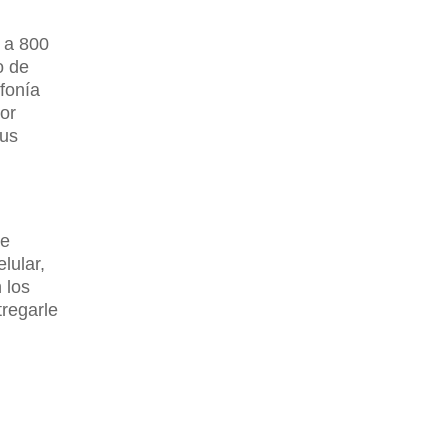
 a 800
o de
efonía
ior
sus
de
lular,
 los
tregarle