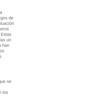
ra
argos de
aluación
meros
 Estas
tas un
a han
tos
s
que se
n los