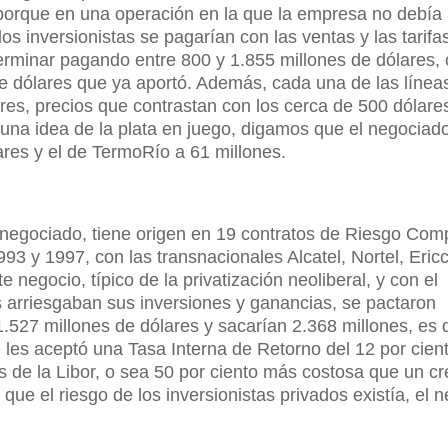
 porque en una operación en la que la empresa no debía 
os inversionistas se pagarían con las ventas y las tarifa
terminar pagando entre 800 y 1.855 millones de dólares, c
e dólares que ya aportó. Además, cada una de las línea
ares, precios que contrastan con los cerca de 500 dólare
una idea de la plata en juego, digamos que el negociad
ares y el de TermoRío a 61 millones.
 negociado, tiene origen en 19 contratos de Riesgo Com
993 y 1997, con las transnacionales Alcatel, Nortel, Eric
 negocio, típico de la privatización neoliberal, y con el
 arriesgaban sus inversiones y ganancias, se pactaron
1.527 millones de dólares y sacarían 2.368 millones, es d
e les aceptó una Tasa Interna de Retorno del 12 por cien
s de la Libor, o sea 50 por ciento más costosa que un cr
que el riesgo de los inversionistas privados existía, el 