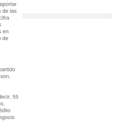
aportar
s de las
ifra
s
s en
o de
partido
cson,
ecir, 55
to,
édito
negocio