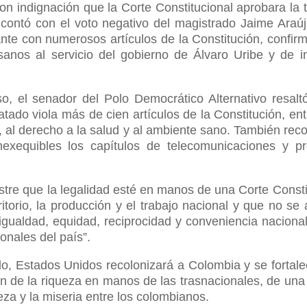
 indignación que la Corte Constitucional aprobara la t
contó con el voto negativo del magistrado Jaime Araúj
nte con numerosos artículos de la Constitución, confir
sanos al servicio del gobierno de Álvaro Uribe y de i
o, el senador del Polo Democrático Alternativo resalt
ado viola más de cien artículos de la Constitución, entr
a, al derecho a la salud y al ambiente sano. También rec
inexequibles los capítulos de telecomunicaciones y p
tre que la legalidad esté en manos de una Corte Consti
itorio, la producción y el trabajo nacional y que no se 
 igualdad, equidad, reciprocidad y conveniencia naciona
onales del país”.
o, Estados Unidos recolonizará a Colombia y se fortale
ón de la riqueza en manos de las trasnacionales, de una 
za y la miseria entre los colombianos.