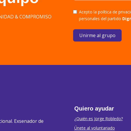
Acepto la política de priva
DIGNIDAD & COMPROMISO
personales del partido
Dig
Unirme al grupo
Quiero ayudar
¿Quién es Jorge Robledo?
cional. Exsenador de
Únete al voluntariado