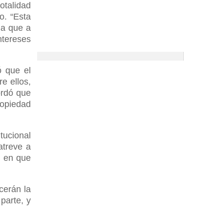
otalidad
o. “Esta
ma que a
ntereses
ó que el
e ellos,
ordó que
ropiedad
tucional
atreve a
l en que
cerán la
parte, y