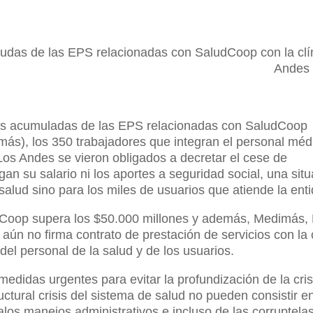
eudas de las EPS relacionadas con SaludCoop con la clí
Andes 
udas acumuladas de las EPS relacionadas con SaludCoop
ás), los 350 trabajadores que integran el personal méd
a Los Andes se vieron obligados a decretar el cese de
an su salario ni los aportes a seguridad social, una sit
alud sino para los miles de usuarios que atiende la ent
dCoop supera los $50.000 millones y además, Medimás,
ún no firma contrato de prestación de servicios con la 
del personal de la salud y de los usuarios.
edidas urgentes para evitar la profundización de la cris
ructural crisis del sistema de salud no pueden consistir e
malos manejos administrativos e incluso de las corruptelas