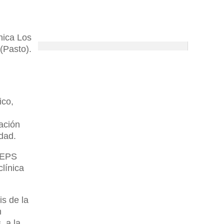
nica Los
(Pasto).
ico,
uación
idad.
 EPS
clínica
is de la
n
, a la