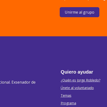
Unirme al grupo
Quiero ayudar
¿Quién es Jorge Robledo?
cional. Exsenador de
Únete al voluntariado
Temas
Programa