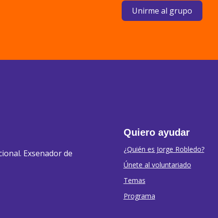
Unirme al grupo
Quiero ayudar
¿Quién es Jorge Robledo?
cional. Exsenador de
Únete al voluntariado
Temas
Programa