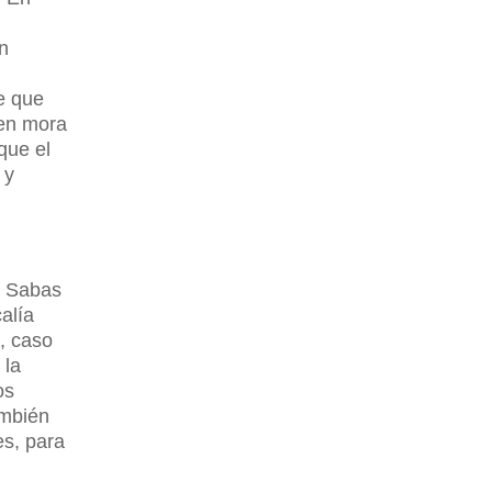
un
e que
 en mora
que el
 y
a Sabas
alía
, caso
 la
os
ambién
es, para