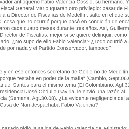
servador antioqueño Fabio Valencia Cossio, su hermano. Y
Fiscal General Mario Iguarán otro privilegio: pasar de Fi
ia a Director de Fiscalías de Medellín, salto en el que s
os, cosa que no ocurrió porque pasó en condición de enc
ron cada cuatro meses durante tres años. Así, Guiller
Director de Fiscalías, mejor si se quiere delinquir, como
gado. ¿No supo de ello Fabio Valencia? ¿Todo ocurrió a
de por nada y el Partido Conservador, tampoco?
 y en ese entonces secretario de Gobierno de Medellín,
d porque “estaba en poder de la mafia” (Cambio, Sept.06.
Manuel Santos para el mismo tema (El Colombiano, Agt.3
sidencial José Obdulio Gaviria, le envió una razón al
ia (Semana, Agt.30.08). ¿La evidente negligencia del a
a Casa de Nari despachaba Fabio Valencia?
 pasado pidió la salida de Fabio Valencia del Ministerio: