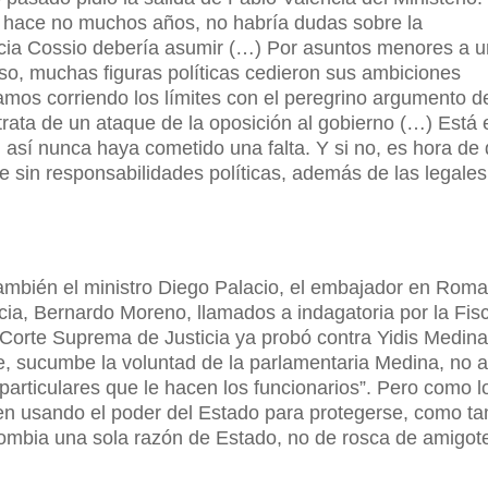
e hace no muchos años, no habría dudas sobre la
encia Cossio debería asumir (…) Por asuntos menores a 
so, muchas figuras políticas cedieron sus ambiciones
amos corriendo los límites con el peregrino argumento d
rata de un ataque de la oposición al gobierno (…) Está
, así nunca haya cometido una falta. Y si no, es hora de 
e sin responsabilidades políticas, además de las legales
también el ministro Diego Palacio, el embajador en Rom
ncia, Bernardo Moreno, llamados a indagatoria por la Fisc
 Corte Suprema de Justicia ya probó contra Yidis Medina
te, sucumbe la voluntad de la parlamentaria Medina, no a
s particulares que le hacen los funcionarios”. Pero como l
uen usando el poder del Estado para protegerse, como t
lombia una sola razón de Estado, no de rosca de amigot