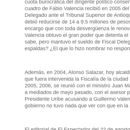
cuota burocrática del dirigente político con
cuadro de Fabio Valencia recibió en 2005 del 
Delegado ante el Tribunal Superior de Antioqu
debió reducirse de 14 a 9.5 millones de pes
encargo que con toda desvergüenza le renova
Valencia obtuvo el gran poder que detenta el 
sabe, pero mantuvo el sueldo de Fiscal Dele
espaldas? ¿El que lo hizo nombrar no respon
Además, en 2004, Alonso Salazar, hoy alcalde
que fuera intervenida la Fiscalía de la ciuda
2005, 2006, se reunió con el ministro Juan 
a mediados de mayo pasado, con el asesor pre
Presidente Uribe acusando a Guillermo Valenc
gobierno no tuvo nada que ver con que en l
El editorial de El Espectador del 22 de agosto