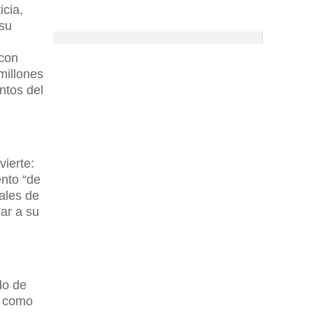
icia,
 su
 con
millones
ntos del
vierte:
nto “de
ales de
ar a su
do de
, como