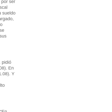
 por ser
scal
u sueldo
argado,
mo
 se
 sus
 pidió
08). En
1.08). Y
lto
 “En