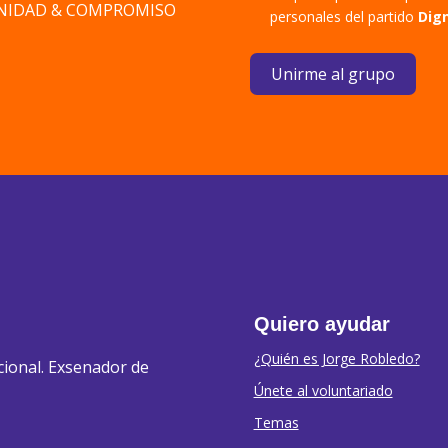
DIGNIDAD & COMPROMISO
personales del partido
Dig
Unirme al grupo
Quiero ayudar
¿Quién es Jorge Robledo?
cional. Exsenador de
Únete al voluntariado
Temas