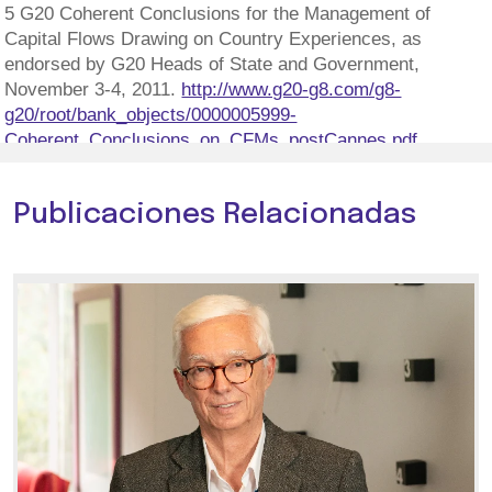
5 G20 Coherent Conclusions for the Management of
Capital Flows Drawing on Country Experiences, as
endorsed by G20 Heads of State and Government,
November 3-4, 2011.
http://www.g20-g8.com/g8-
g20/root/bank_objects/0000005999-
Coherent_Conclusions_on_CFMs_postCannes.pdf
Publicaciones Relacionadas