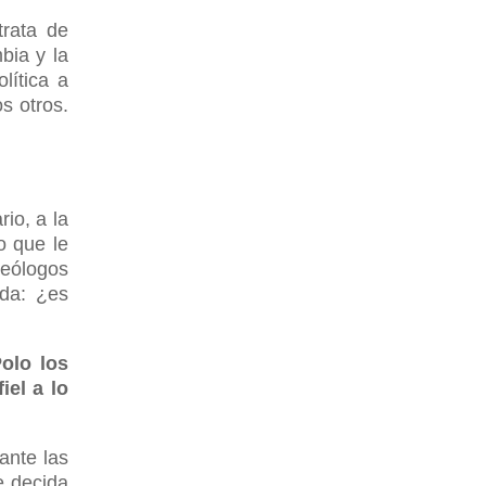
trata de
bia y la
lítica a
s otros.
rio, a la
o que le
deólogos
rda: ¿es
olo los
iel a lo
ante las
e decida