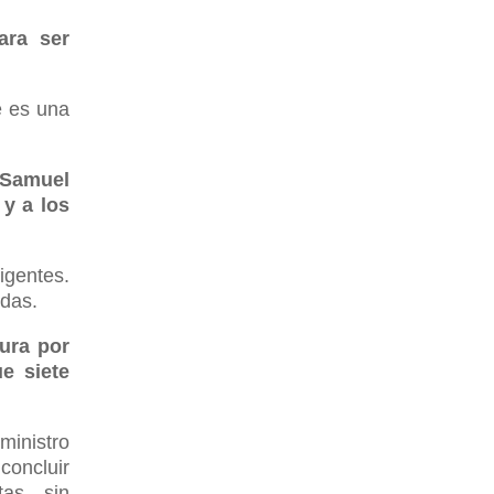
ara ser
e es una
e Samuel
y a los
igentes.
idas.
tura por
e siete
ministro
 concluir
as, sin