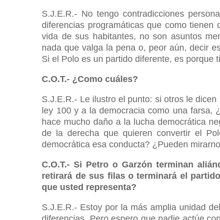
S.J.E.R.- No tengo contradicciones persona
diferencias programáticas que como tienen 
vida de sus habitantes, no son asuntos meno
nada que valga la pena o, peor aún, decir e
Si el Polo es un partido diferente, es porque t
C.O.T.- ¿Como cuáles?
S.J.E.R.- Le ilustro el punto: si otros le dicen
ley 100 y a la democracia como una farsa, 
hace mucho daño a la lucha democrática nega
de la derecha que quieren convertir el Polo
democrática esa conducta? ¿Pueden mirarnos
C.O.T.- Si Petro o Garzón terminan alián
retirará de sus filas o terminará el parti
que usted representa?
S.J.E.R.- Estoy por la más amplia unidad de
diferencias. Pero espero que nadie actúe co