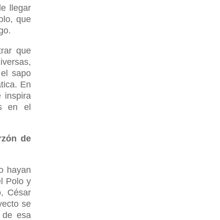
e llegar
olo, que
go.
rar que
iversas,
 el sapo
ática. En
 inspira
s en el
rzón de
ro hayan
l Polo y
o, César
yecto se
o de esa