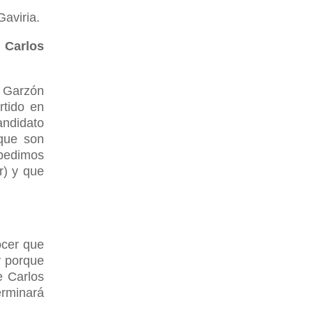
aviria.
e Carlos
y Garzón
rtido en
andidato
que son
xpedimos
r) y que
ocer que
y porque
e Carlos
erminará