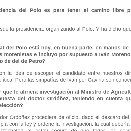
idencia del Polo es para tener el camino libre p
sde la presidencia, organizando al Polo. Y ha dicho qu
oral del Polo está hoy, en buena parte, en manos d
s morenistas e incluyo por supuesto a Iván Moreno 
 o de del de Petro?
on la idea de escoger el candidato entre nuestros dir
ítica. Pero las simpatías de Iván por Gaviria son conoc
 que le abriera investigación al Ministro de Agricul
spuesta del doctor Ordóñez, teniendo en cuenta qu
elección?
dor Ordóñez procediera de oficio, dado el descaro del 
pla con la ley y ordene la investigación, la cual debería
sfachatez. Y estoy seguro de que todos los polist