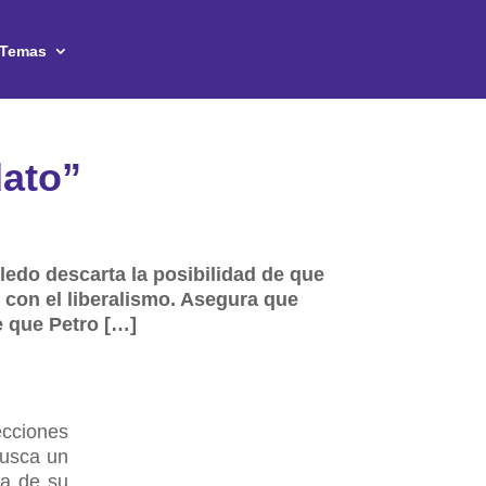
Temas
dato”
ledo descarta la posibilidad de que
 con el liberalismo. Asegura que
e que Petro […]
ecciones
busca un
ía de su