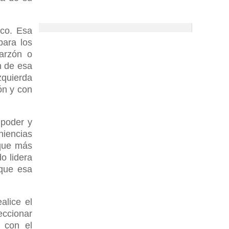
ico. Esa
para los
arzón o
n de esa
zquierda
ón y con
 poder y
niencias
 que más
o lidera
 que esa
alice el
eccionar
s con el