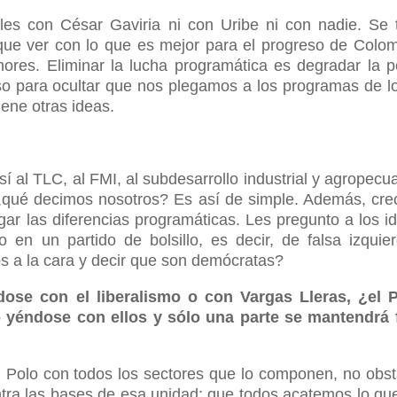
les con César Gaviria ni con Uribe ni con nadie. Se 
que ver con lo que es mejor para el progreso de Colom
res. Eliminar la lucha programática es degradar la po
so para ocultar que nos plegamos a los programas de lo
iene otras ideas.
 sí al TLC, al FMI, al subdesarrollo industrial y agropecua
¿qué decimos nosotros? Es así de simple. Además, cre
r las diferencias programáticas. Les pregunto a los i
 en un partido de bolsillo, es decir, de falsa izquie
 a la cara y decir que son demócratas?
dose con el liberalismo o con Vargas Lleras, ¿el P
do yéndose con ellos y sólo una parte se mantendrá f
l Polo con todos los sectores que lo componen, no obst
ntra las bases de esa unidad; que todos acatemos lo qu