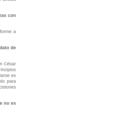
zas con
nforme a
idato de
on César
incipios
tarse es
olo para
cisiones
e no es