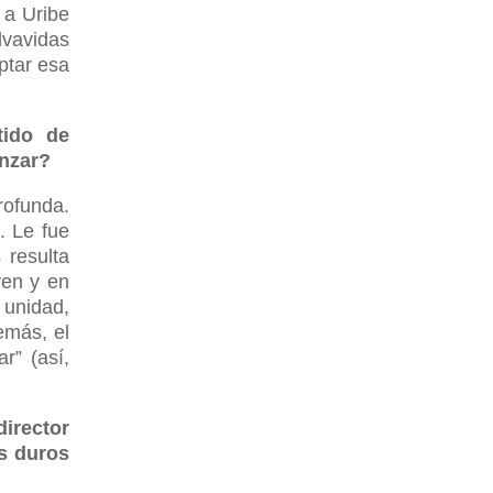
 a Uribe
lvavidas
ptar esa
tido de
anzar?
rofunda.
. Le fue
 resulta
ven y en
 unidad,
emás, el
r” (así,
director
ás duros