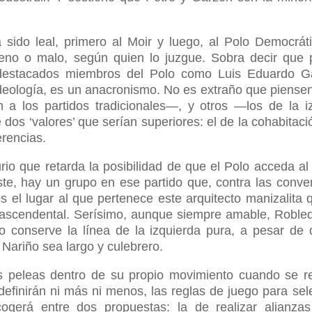
sido leal, primero al Moir y luego, al Polo Democrát
bueno o malo, según quien lo juzgue. Sobra decir que 
a destacados miembros del Polo como Luis Eduardo G
ideología, es un anacronismo. No es extraño que piense
 los partidos tradicionales—, y otros —los de la i
dos ‘valores’ que serían superiores: el de la cohabitaci
erencias.
io que retarda la posibilidad de que el Polo acceda al
ste, hay un grupo en ese partido que, contra las conve
 el lugar al que pertenece este arquitecto manizalita
rascendental. Serísimo, aunque siempre amable, Robled
o conserve la línea de la izquierda pura, a pesar de
 Nariño sea largo y culebrero.
s peleas dentro de su propio movimiento cuando se re
 definirán ni más ni menos, las reglas de juego para sel
ogerá entre dos propuestas: la de realizar alianza