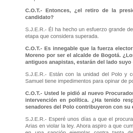
C.O.T.- Entonces, ¿el retiro de la pres
candidato?
S.J.E.R.- Él ha hecho un esfuerzo grande de
etapa que considera superada.
C.O.T.- Es innegable que la fuerza elect
Moreno por ser el alcalde de Bogotá. ¿Lo
antiguos anapistas, estarán del lado suyo
S.J.E.R.- Están con la unidad del Polo y c
Samuel tiene impedimentos para opinar de pol
C.O.T.- Usted le pidió al nuevo Procurador
intervención en política. ¿Ha tenido re
senadores del Polo contribuyeron con su 
S.J.E.R.- Esperé unos días a que el procura
Arias en violar la ley. Ahora aspiro a que cum
en una sanción ejemplar contra tanta de