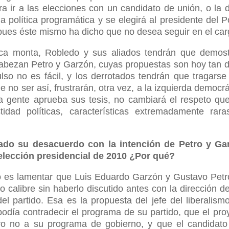
ra ir a las elecciones con un candidato de unión, o la d
la política programática y se elegirá al presidente del P
 pues éste mismo ha dicho que no desea seguir en el car
ca monta, Robledo y sus aliados tendrán que demost
abezan Petro y Garzón, cuyas propuestas son hoy tan d
lso no es fácil, y los derrotados tendrán que tragarse
e no ser así, frustrarán, otra vez, a la izquierda democr
a gente aprueba sus tesis, no cambiará el respeto que
dad políticas, características extremadamente rara
ado su desacuerdo con la intención de Petro y Ga
a elección presidencial de 2010 ¿Por qué?
o es lamentar que Luis Eduardo Garzón y Gustavo Pet
o calibre sin haberlo discutido antes con la dirección de
 partido. Esa es la propuesta del jefe del liberalism
podía contradecir el programa de su partido, que el pro
ero no a su programa de gobierno, y que el candidat