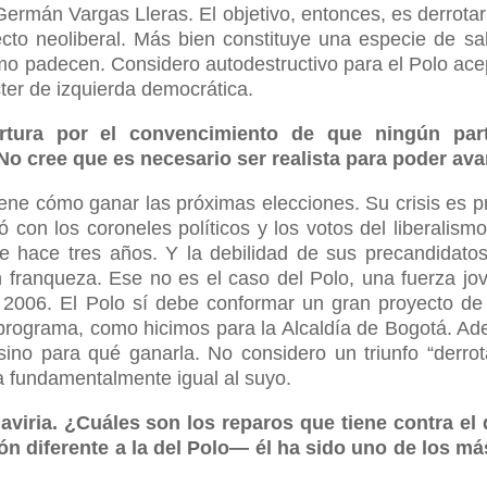
 Germán Vargas Lleras. El objetivo, entonces, es derrotar
cto neoliberal. Más bien constituye una especie de sa
lismo padecen. Considero autodestructivo para el Polo ace
ter de izquierda democrática.
ertura por el convencimiento de que ningún par
¿No cree que es necesario ser realista para poder av
tiene cómo ganar las próximas elecciones. Su crisis es p
 con los coroneles políticos y los votos del liberalismo
e hace tres años. Y la debilidad de sus precandidatos
n franqueza. Ese no es el caso del Polo, una fuerza jo
 2006. El Polo sí debe conformar un gran proyecto de
 programa, como hicimos para la Alcaldía de Bogotá. Ad
ino para qué ganarla. No considero un triunfo “derrota
a fundamentalmente igual al suyo.
aviria. ¿Cuáles son los reparos que tiene contra el 
ón diferente a la del Polo— él ha sido uno de los m