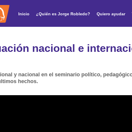
Inicio
¿Quién es Jorge Robledo?
Quiero ayudar
uación nacional e internaci
cional y nacional en el seminario político, pedagógic
últimos hechos.