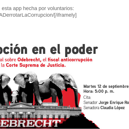
 esta app hecha por voluntarios:
s/ADerrotarLaCorrupcion/[/iframely]