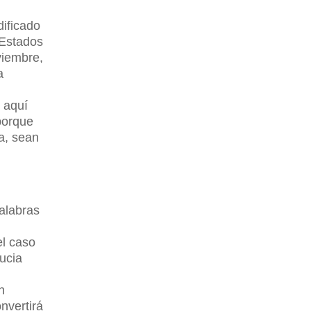
ificado
 Estados
viembre,
a
 aquí
porque
a, sean
alabras
el caso
ucia
n
nvertirá