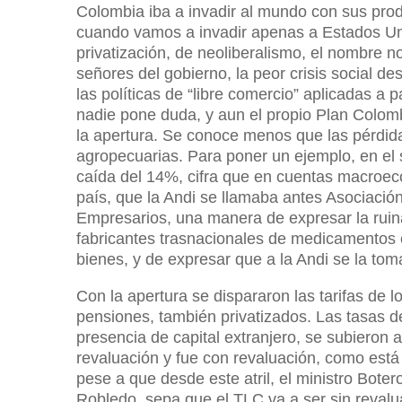
Colombia iba a invadir al mundo con sus prod
cuando vamos a invadir apenas a Estados Uni
privatización, de neoliberalismo, el nombre n
señores del gobierno, la peor crisis social 
las políticas de “libre comercio” aplicadas a 
nadie pone duda, y aun el propio Plan Colo
la apertura. Se conoce menos que las pérdida
agropecuarias. Para poner un ejemplo, en el s
caída del 14%, cifra que en cuentas macroeco
país, que la Andi se llamaba antes Asociació
Empresarios, una manera de expresar la ruina 
fabricantes trasnacionales de medicamentos 
bienes, y de expresar que a la Andi se la tom
Con la apertura se dispararon las tarifas de l
pensiones, también privatizados. Las tasas de
presencia de capital extranjero, se subieron a
revaluación y fue con revaluación, como est
pese a que desde este atril, el ministro Bote
Robledo, sepa que el TLC va a ser sin reval