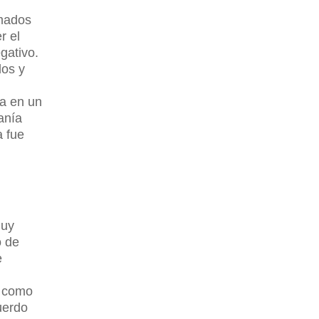
amados
r el
gativo.
dos y
ca en un
anía
a fue
muy
o de
e
a como
uerdo