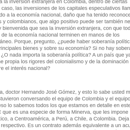
la inversión extranjera en Colombia, dentro de ciertas
 caso, las inversiones de los capitales especulativos ll
do a la economía nacional, daño que ha tenido reconoce
 y colombianos, que algo positivo puede ser también ne
ienvenida que sea la inversión extranjera, con que to
s de la economía nacional terminen en manos de los
ráneo. Porque, pregunto, ¿puede haber soberanía políti
principales bienes y sobre su economía? Si no hay sober
¿O nada importa la soberanía política? A un país que y
 propia los rigores del colonialismo y de la dominación
re el interés nacional?
a, doctor Hernando José Gómez, y esto lo sabe usted 
stuvieron conversando el equipo de Colombia y el equip
eso lo sabemos todos los que estamos en detalle en est
C que es una especie de forma Minerva, que les impone
xico, a Centroamérica, a Perú, a Chile, a Colombia. Dej
s respectivo. Es un contrato además equivalente a un ac