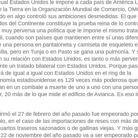
cual Estados Unidos le impone a cada país de América L
e la Tierra en la Organización Mundial de Comercio, OM
ndo en algo controló sus ambiciones desmedidas. El que
dos del Continente constituye la prueba reina de lo contr
r muy perversa una política que le impone el mismo trata
il, cuando son países que mantienen entre sí unas difer
e una persona en pantaloneta y camiseta de esqueleto 
lla, pero en Tunja o en Pasto se gana una pulmonía. Y 
 en su relación con Estados Unidos, es tanto o más perve
nte un tratado bilateral con Estados Unidos. Porque pas
 de igual a igual con Estados Unidos en el ring de la
conomía estadounidense es 129 veces más poderosa que
an en un combate a muerte de uno a uno con una pers
ir, 20 más de lo que mide el edificio de Avianca. Es eso 
firmó el 27 de febrero del año pasado fue empeorado por
mplo, en el caso de las importaciones de reses con más d
uartos traseros sazonados o de gallinas viejas. Y más 
el 22 de noviembre del año pasado va a ser empeorado p