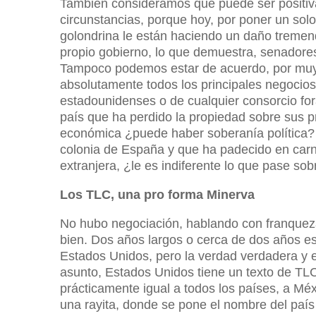
También consideramos que puede ser positiva 
circunstancias, porque hoy, por poner un solo
golondrina le están haciendo un daño tremen
propio gobierno, lo que demuestra, senadores
Tampoco podemos estar de acuerdo, por muy b
absolutamente todos los principales negocio
estadounidenses o de cualquier consorcio fo
país que ha perdido la propiedad sobre sus 
económica ¿puede haber soberanía política? 
colonia de España y que ha padecido en carne
extranjera, ¿le es indiferente lo que pase sob
Los TLC, una pro forma Minerva
No hubo negociación, hablando con franquez
bien. Dos años largos o cerca de dos años e
Estados Unidos, pero la verdad verdadera y 
asunto, Estados Unidos tiene un texto de TL
prácticamente igual a todos los países, a Mé
una rayita, donde se pone el nombre del paí