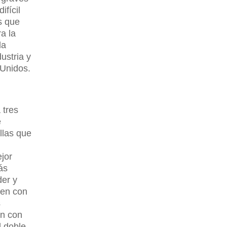
ifícil
s que
a la
la
ustria y
 Unidos.
 tres
e
llas que
jor
ás
der y
yen con
s
en con
l doble