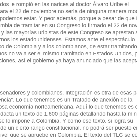
os le rompió en las narices al doctor Álvaro Uribe el
mara el 22 de noviembre no sería de ninguna manera mod
 podemos estar. Y peor además, porque a pesar de que
bia de tramitar en su Congreso lo firmado el 22 de no
z y las mayorías uribistas de este Congreso se aprestan 
rnos los estadounidenses. Estamos ante el espectáculo
so de Colombia y a los colombianos, de estar tramitando
emos no va a ser el mismo tramitado en Estados Unidos, 
ciones, así el gobierno ya haya anunciado que las acept
 senadores y colombianos. Integración es otra de esas p
ncia”. Lo que tenemos es un Tratado de anexión de la
osa economía norteamericana. Aquí lo que tenemos es 
acta un texto de 1.600 páginas detallando hasta la min
e lo impone a Colombia. Y como ese texto, si logra su
 de un cierto rango constitucional, no podrá ser puesto e
vel que se apruebe en Colombia. El texto del TLC se co