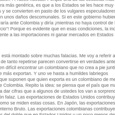
ra más genérica, es que a los Estados se les hace muy d
s y se convierten en pasto de los vulgares especuladore
en unos daños descomunales. Si en este gobierno hubier
aría ante Colombia y diría ¡mientras no haya control de 
cio”! Porque es evidente que en esas condiciones, la ind
rente a las importaciones ni ganar mercados en Estados
, está montado sobre muchas falacias. Me voy a referir a
 de tanto repetirse parecen convertirse en verdades ant
 difícil encontrar un colombiano que no crea a pie junti
ue más exportan. Y uno ve hasta a humildes labriegos
orque suponen que quien exporta es un colombiano de me
e Colombia. Repito la idea: se piensa que el país que m
a dar cifras que a algunos de ustedes los van a sorpren
ón falaz. Las exportaciones de Estados Unidos contribu
 como se miden estas cosas. En Japón, las exportacione
Interno Bruto. Las exportaciones colombianas contribuy
ás del doble que en Estados Unidos y un poco menos de