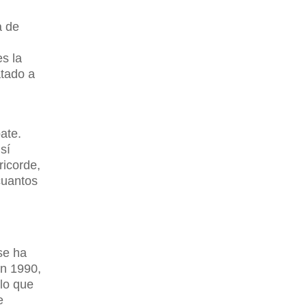
a de
es la
atado a
ate.
sí
ricorde,
cuantos
se ha
en 1990,
 lo que
e