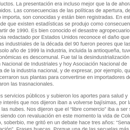
uctos. La presentación era incluso mejor que la de ahor
dos. Las consecuencias de las políticas de apertura, d
o importa, son conocidas y están bien registradas. En es
desde que existen estadísticas se produjo como consecuen
partir de 1990. Es bien conocido el desastre agropecuari
mbia redactado por Estados Unidos reconoce el daño qu
s industriales de la década del 90 fueron peores que la
olo año de 1999 la industria, incluida la antioqueña, tu
nómicas es descomunal. Fue tal la desindustrialización
n Nacional de Industriales y hoy Asociación Nacional de
de la industria nacional, y de expresar, por ejemplo, qu
cerraron sus plantas para convertirse en importadores 
aron las trasnacionales.
os servicios públicos y subieron los aportes para salud y
 interés que nos dijeron iban a volverse bajísimas, por l
 las nubes. Nos dijeron que el “libre comercio” iba a ser 
á siendo con revaluación en este momento la vida de Co
ro, soberbio, me gritó en un debate hace tres años: “Sen
uación”. Frases huecas. Porque una de las secuelas más