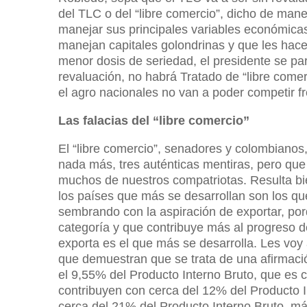
del TLC o del “libre comercio”, dicho de mane
manejar sus principales variables económica
manejan capitales golondrinas y que les hac
menor dosis de seriedad, el presidente se par
revaluación, no habrá Tratado de “libre comer
el agro nacionales no van a poder competir f
Las falacias del “libre comercio”
El “libre comercio”, senadores y colombianos
nada más, tres auténticas mentiras, pero que
muchos de nuestros compatriotas. Resulta bien
los países que más se desarrollan son los q
sembrando con la aspiración de exportar, p
categoría y que contribuye más al progreso d
exporta es el que más se desarrolla. Les voy 
que demuestran que se trata de una afirmaci
el 9,55% del Producto Interno Bruto, que es
contribuyen con cerca del 12% del Producto 
cerca del 21% del Producto Interno Bruto, m