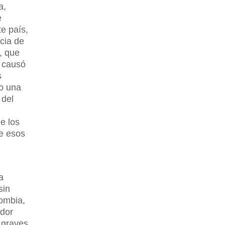
a,
e
te país,
cia de
o, que
e causó
s
vo una
 del
e los
de esos
a
sin
lombia,
ador
 graves