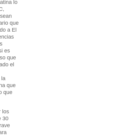
atina lo
C,
 sean
ario que
do a El
encias
es
si es
rso que
ado el
 la
ona que
lo que
 los
e 30
grave
ara