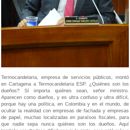
Termocandelaria, empresa de servicios públicos, montó
en Cartagena a Termocandelaria ESP. ¿Quiénes son los
dueños? Sí importa quiénes sean, señor ministro.
Aparecen como dueños, y es ultra confuso y ultra difícil,
porque hay una política, en Colombia y en el mundo, de
ocultar la realidad con empresas de fachada y empresas
de papel, muchas localizadas en paraísos fiscales, para
que nadie sepa nunca quiénes son los dueños. Aquí