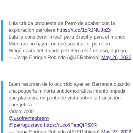
Lula critica propuesta de Petro de acabar con la
exploración petrolera
https://t.co/1oRJNUJpZx
Lula la considera “irreal” para Brasil y para el mundo.
Mientras no haya con qué sustituir el petróleo.
Ningún país del mundo petrolero está en eso, agregó,
— Jorge Enrique Robledo (@JERobledo)
May 26, 2022
Buen resumen de lo ocurrido ayer en Barranca cuando
una pequeña minoría antidemocrática intentó impedir
que planteara mi punto de vista sobre la transición
energética.
Video: 3:00
@usofrenteobrero
@petrogustavo
⁩
https://t.co/lPepQfF5XR
— Jorge Enrique Robledo (@JERobledo)
May 27, 2022