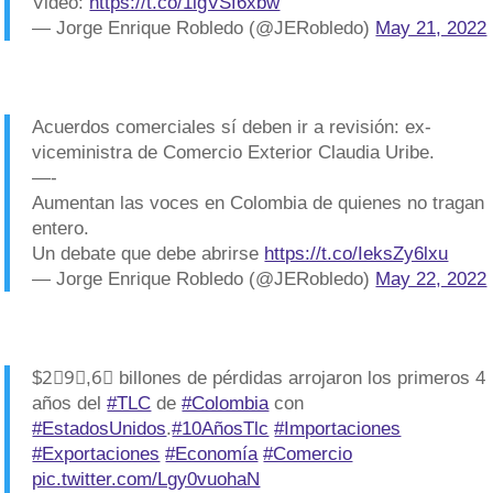
Video:
https://t.co/1lgVSf6xbw
— Jorge Enrique Robledo (@JERobledo)
May 21, 2022
Acuerdos comerciales sí deben ir a revisión: ex-
viceministra de Comercio Exterior Claudia Uribe.
—-
Aumentan las voces en Colombia de quienes no tragan
entero.
Un debate que debe abrirse
https://t.co/IeksZy6lxu
— Jorge Enrique Robledo (@JERobledo)
May 22, 2022
$2⃣9⃣,6⃣ billones de pérdidas arrojaron los primeros 4
años del
#TLC
de
#Colombia
con
#EstadosUnidos
.
#10AñosTlc
#Importaciones
#Exportaciones
#Economía
#Comercio
pic.twitter.com/Lgy0vuohaN