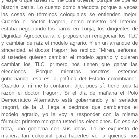
y espero que usted no me controvierta, porque sé que es
historia patria. Lo cuento como anécdota porque a veces
las cosas en términos coloquiales se entienden mejor.
Cuando el doctor Iragorri, como ministro del Interior,
estaba negociando los paros en Tunja, los dirigentes de
Dignidad Agropecuaria le propusieron renegociar los TLC
y cambiar de raíz el modelo agrario. Y en un arranque de
sinceridad, el doctor Iragorri les replicó: “Miren, señores,
si ustedes quieren cambiar el modelo agrario y quieren
cambiar los TLC, primero nos tienen que ganar las
elecciones. Porque mientras nosotros estemos
gobernando, esa es la política del Estado colombiano”.
Cuando a mí me lo contaron, dije, pues sí, tiene toda la
razón el doctor Iragorri. Si el día de mañana el Polo
Democrático Alternativo está gobernando y el senador
Iragorri, de la U, llega a decirnos que cambiemos el
modelo agrario, yo le voy a responder con la misma
fórmula: primero me gana usted las elecciones. De eso se
trata, uno gobierna con sus ideas. Lo he expuesto de
manera tan coloquial para hacerles ver a quienes nos