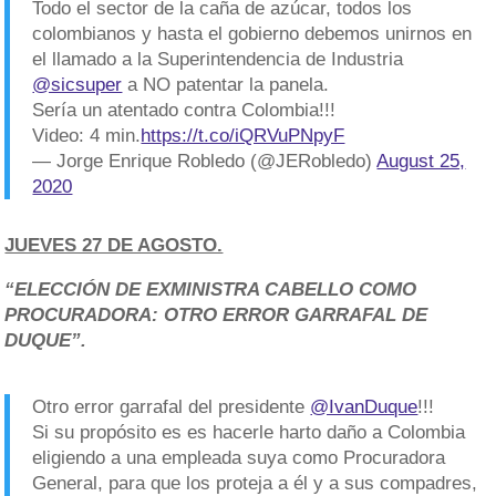
Todo el sector de la caña de azúcar, todos los
colombianos y hasta el gobierno debemos unirnos en
el llamado a la Superintendencia de Industria
@sicsuper
a NO patentar la panela.
Sería un atentado contra Colombia!!!
Video: 4 min.
https://t.co/iQRVuPNpyF
— Jorge Enrique Robledo (@JERobledo)
August 25,
2020
JUEVES 27 DE AGOSTO.
“ELECCIÓN DE EXMINISTRA CABELLO COMO
PROCURADORA: OTRO ERROR GARRAFAL DE
DUQUE”.
Otro error garrafal del presidente
@IvanDuque
!!!
Si su propósito es es hacerle harto daño a Colombia
eligiendo a una empleada suya como Procuradora
General, para que los proteja a él y a sus compadres,