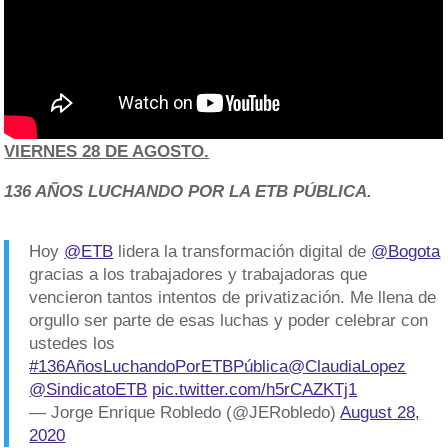
VIERNES 28 DE AGOSTO.
136 AÑOS LUCHANDO POR LA ETB PÚBLICA.
Hoy
@ETB
lidera la transformación digital de
@Bogota
gracias a los trabajadores y trabajadoras que
vencieron tantos intentos de privatización. Me llena de
orgullo ser parte de esas luchas y poder celebrar con
ustedes los
#136AñosLuchandoPorETBPública
@ClaudiaLopez
@SindicatoETB
pic.twitter.com/h5rCAZKTj1
— Jorge Enrique Robledo (@JERobledo)
August 28,
2020