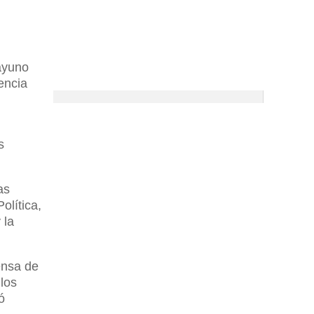
sayuno
encia
s
as
olítica,
 la
fensa de
 los
ó