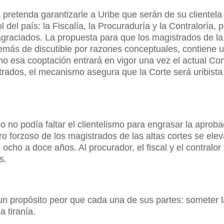
pretenda garantizarle a Uribe que serán de su clientela
l del país: la Fiscalía, la Procuraduría y la Contraloría, 
 agraciados. La propuesta para que los magistrados de la
emás de discutible por razones conceptuales, contiene u
mo esa cooptación entrará en vigor una vez el actual Co
strados, el mecanismo asegura que la Corte será uribista
 no podía faltar el clientelismo para engrasar la aprob
iro forzoso de los magistrados de las altas cortes se ele
cho a doce años. Al procurador, el fiscal y el contralor 
s.
ne un propósito peor que cada una de sus partes: someter 
a tiranía.