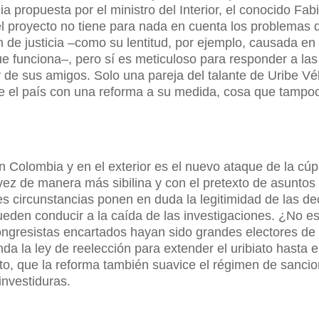
ia propuesta por el ministro del Interior, el conocido Fab
l proyecto no tiene para nada en cuenta los problemas 
 de justicia –como su lentitud, por ejemplo, causada e
e funciona–, pero sí es meticuloso para responder a las
 de sus amigos. Solo una pareja del talante de Uribe Vé
e el país con una reforma a su medida, cosa que tampo
 Colombia y en el exterior es el nuevo ataque de la cúp
 vez de manera más sibilina y con el pretexto de asuntos
es circunstancias ponen en duda la legitimidad de las de
pueden conducir a la caída de las investigaciones. ¿No e
ongresistas encartados hayan sido grandes electores de 
 la ley de reelección para extender el uribiato hasta e
to, que la reforma también suavice el régimen de sanci
investiduras.