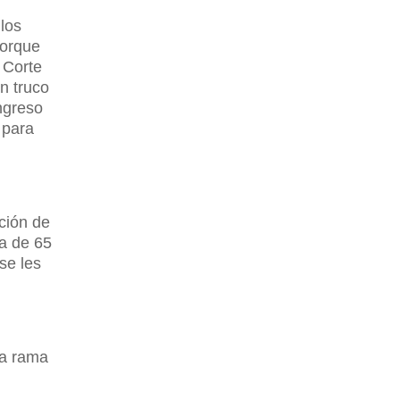
 los
porque
 Corte
n truco
ngreso
 para
ación de
va de 65
se les
la rama