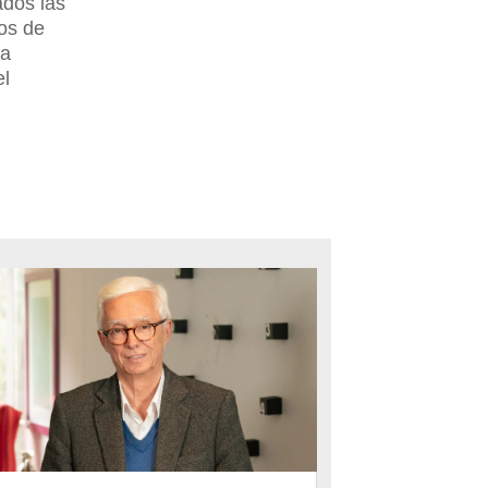
ados las
ros de
la
el