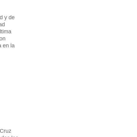
d y de
dad
ltima
ron
a en la
 Cruz