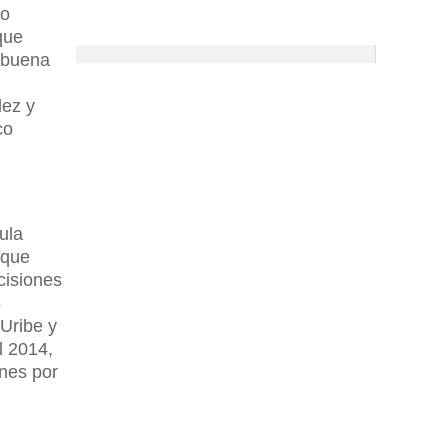
io
que
n buena
lez y
co
ula
 que
cisiones
s
Uribe y
l 2014,
ones por