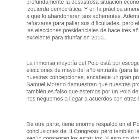
profundamente la desastrosa situación económ
izquierda democrática. Y en la práctica amen
a que lo abandonaran sus adherentes. Además
reforzarse para paliar sus dificultades, pero
las elecciones presidenciales de hace tres añ
excelente para triunfar en 2010.
La inmensa mayoría del Polo está por escoger,
elecciones de mayo del año entrante (para la
nuestras concepciones, encabece un gran pro
Samuel Moreno demuestran que nuestras prop
también es falso que estemos por un Polo d
nos neguemos a llegar a acuerdos con otras f
De otra parte, tiene enorme respaldo en el P
conclusiones del II Congreso, pero también la
según consagran los estatutos. Y esto no sign