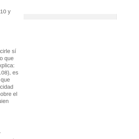
010 y
irle sí
ho que
xplica:
.08), es
” que
acidad
obre el
uien
r