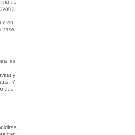
rama de
evaría
que en
a base
ara las
n
viria y
tas. Y
 o que
cidirse,
ntentar