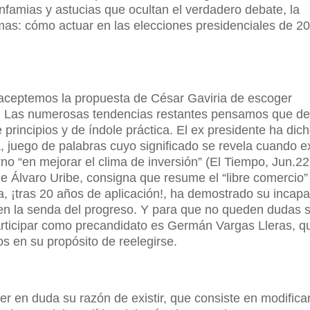
infamias y astucias que ocultan el verdadero debate, la
mas: cómo actuar en las elecciones presidenciales de 2
 aceptemos la propuesta de César Gaviria de escoger
. Las numerosas tendencias restantes pensamos que dec
 principios y de índole práctica. El ex presidente ha dic
a, juego de palabras cuyo significado se revela cuando e
no “en mejorar el clima de inversión” (El Tiempo, Jun.22
 de Álvaro Uribe, consigna que resume el “libre comercio
a, ¡tras 20 años de aplicación!, ha demostrado su incap
en la senda del progreso. Y para que no queden dudas s
a participar como precandidato es Germán Vargas Lleras, q
s en su propósito de reelegirse.
ner en duda su razón de existir, que consiste en modifica