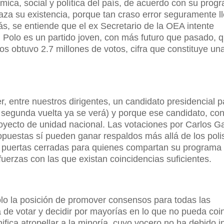
ica, social y política del país, de acuerdo con su prog
aza su existencia, porque tan craso error seguramente ll
, se entiende que el ex Secretario de la OEA intente
 el Polo es un partido joven, con más futuro que pasado, 
os obtuvo 2.7 millones de votos, cifra que constituye un
 entre nuestros dirigentes, un candidato presidencial p
 segunda vuelta ya se verá) y porque ese candidato, co
yecto de unidad nacional. Las votaciones por Carlos Ga
uestas sí pueden ganar respaldos más allá de los polis
e puertas cerradas para quienes compartan su programa
uerzas con las que existan coincidencias suficientes.
olo la posición de promover consensos para todas las
 de votar y decidir por mayorías en lo que no pueda coin
ifica atropellar a la minoría, cuyo vocero no ha debido i