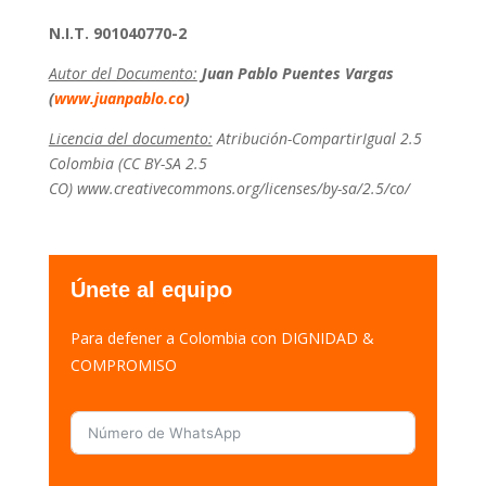
N.I.T. 901040770-2
Autor del Documento:
Juan Pablo Puentes Vargas
(
www.juanpablo.co
)
Licencia del documento:
Atribución-CompartirIgual 2.5
Colombia (CC BY-SA 2.5
CO) www.creativecommons.org/licenses/by-sa/2.5/co/
Únete al equipo
Para defener a Colombia con DIGNIDAD &
COMPROMISO