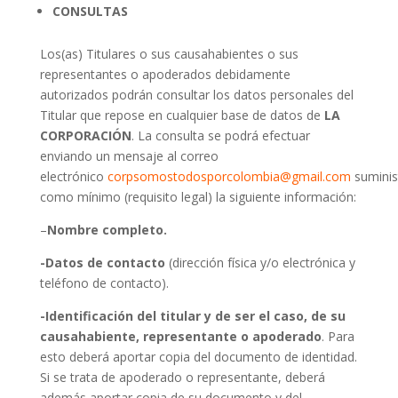
CONSULTAS
Los(as) Titulares o sus causahabientes o sus
representantes o apoderados debidamente
autorizados podrán consultar los datos personales del
Titular que repose en cualquier base de datos de
LA
CORPORACIÓN
. La consulta se podrá efectuar
enviando un mensaje al correo
electrónico
corpsomostodosporcolombia@gmail.com
suminis
como mínimo (requisito legal) la siguiente información:
–
Nombre completo.
-Datos de contacto
(dirección física y/o electrónica y
teléfono de contacto).
-Identificación del titular y de ser el caso, de su
causahabiente, representante o apoderado
. Para
esto deberá aportar copia del documento de identidad.
Si se trata de apoderado o representante, deberá
además aportar copia de su documento y del