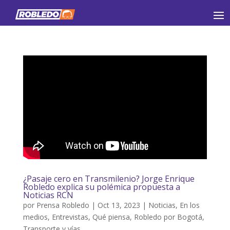
¿Pasaje cero en Transmilenio? Jorge Enrique
Robledo explica su polémica propuesta a
Noticias RCN
por
Prensa Robledo
|
Oct 13, 2023
|
Noticias
,
En los
medios
,
Entrevistas
,
Qué piensa
,
Robledo por Bogotá
,
Transporte y vías